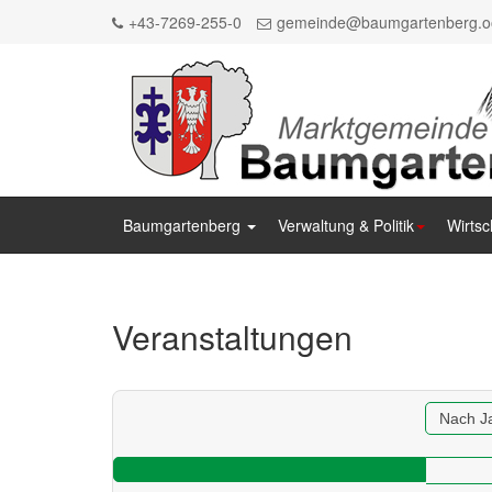
+43-7269-255-0
gemeinde@baumgartenberg.oo
Baumgartenberg
Verwaltung & Politik
Wirtsc
Zum Inhalt springen
Zum Hauptmenue springen
Zum Seitenfuss springen
Veranstaltungen
Sitemap anzeigen
Suche
Anrufen
E-Mail senden
Anfahrt via Google Maps planen
Nach J