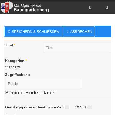
Zum Inhalt springen
Zum Hauptmenue springen
Zum Seitenfuss springen
SPEICHERN & SCHLIESSEN
ABBRECHEN
Sitemap anzeigen
Suche
Anrufen
Titel
*
E-Mail senden
Anfahrt via Google Maps planen
Kategorien
*
Standard
Zugriffsebene
Beginn, Ende, Dauer
Ganztägig oder unbestimmte Zeit
12 Std.