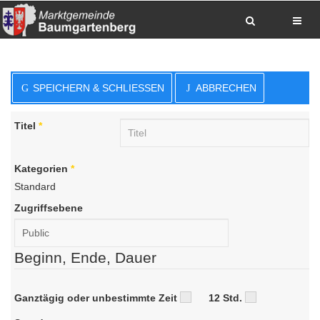
Zum Inhalt springen
Zum Hauptmenue springen
Zum Seitenfuss springen
SPEICHERN & SCHLIESSEN
ABBRECHEN
Sitemap anzeigen
Suche
Anrufen
Titel
*
E-Mail senden
Anfahrt via Google Maps planen
Kategorien
*
Standard
Zugriffsebene
Beginn, Ende, Dauer
Ganztägig oder unbestimmte Zeit
12 Std.