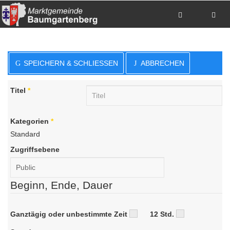
Zum Inhalt springen
Zum Hauptmenue springen
Zum Seitenfuss springen
SPEICHERN & SCHLIESSEN
ABBRECHEN
Sitemap anzeigen
Suche
Anrufen
Titel
*
E-Mail senden
Anfahrt via Google Maps planen
Kategorien
*
Standard
Zugriffsebene
Beginn, Ende, Dauer
Ganztägig oder unbestimmte Zeit
12 Std.