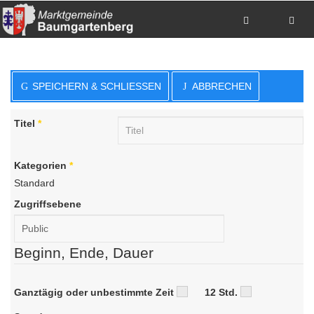
Zum Inhalt springen
Zum Hauptmenue springen
Zum Seitenfuss springen
SPEICHERN & SCHLIESSEN
ABBRECHEN
Sitemap anzeigen
Suche
Anrufen
Titel
*
E-Mail senden
Anfahrt via Google Maps planen
Kategorien
*
Standard
Zugriffsebene
Beginn, Ende, Dauer
Ganztägig oder unbestimmte Zeit
12 Std.