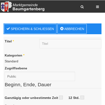
Zum Inhalt springen
Zum Hauptmenue springen
Zum Seitenfuss springen
SPEICHERN & SCHLIESSEN
ABBRECHEN
Sitemap anzeigen
Suche
Anrufen
Titel
*
E-Mail senden
Anfahrt via Google Maps planen
Kategorien
*
Standard
Zugriffsebene
Beginn, Ende, Dauer
Ganztägig oder unbestimmte Zeit
12 Std.