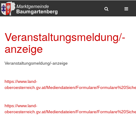
Zum
Inhalt
Veranstaltungsmeldung/-
springen
Zum
anzeige
Hauptmenue
springen
Zum
Seitenfuss
Veranstaltungsmeldung/-anzeige
springen
Sitemap
anzeigen
https://www.land-
Suche
oberoesterreich.gv.at/Mediendateien/Formulare/Formulare%20Si
Anrufen
E-
Mail
https://www.land-
senden
oberoesterreich.gv.at/Mediendateien/Formulare/Formulare%20Sic
Anfahrt
via
Google