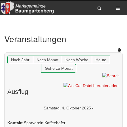
Zum Inhalt springen
Zum Hauptmenue springen
Zum Seitenfuss springen
Veranstaltungen
Sitemap anzeigen
Suche
Anrufen
E-Mail senden
Anfahrt via Google Maps planen
Nach Jahr
Nach Monat
Nach Woche
Heute
Gehe zu Monat
Ausflug
Samstag, 4. Oktober 2025 -
Kontakt
Sparverein Kaffeehäferl