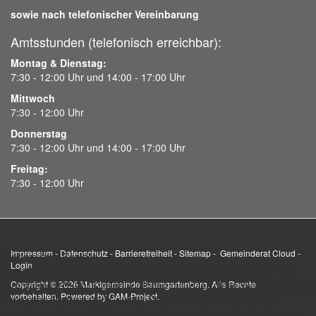
sowie nach telefonischer Vereinbarung
Amtsstunden (telefonisch erreichbar):
Montag & Dienstag:
7:30 - 12:00 Uhr und 14:00 - 17:00 Uhr
Mittwoch
7:30 - 12:00 Uhr
Donnerstag
7:30 - 12:00 Uhr und 14:00 - 17:00 Uhr
Freitag:
7:30 - 12:00 Uhr
Impressum
-
Datenschutz
-
Barrierefreiheit
-
Sitemap
-
Gemeinderat Cloud
-
Wir benutzen Cookies
Login
Gemäß der Information im Sinne der Artikel 12, 13 und 14 der EU-
Verordnung 679/2016 teilen wir Ihnen mit, dass diese Webseite eigene
Copyright © 2026 Marktgemeinde Baumgartenberg. Alle Rechte
vorbehalten. Powered by
GAM-Project
.
technische Cookies und Cookies Dritter verwendet. Wenn Sie
weiterhin auf diesen Seiten surfen, stimmen Sie der Cookie-Nutzung