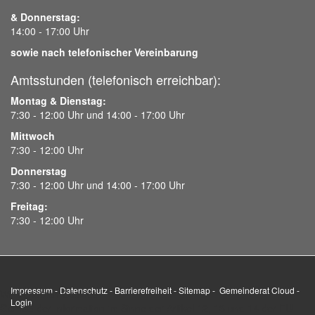
& Donnerstag:
14:00 - 17:00 Uhr
sowie nach telefonischer Vereinbarung
Amtsstunden (telefonisch erreichbar):
Montag & Dienstag:
7:30 - 12:00 Uhr und 14:00 - 17:00 Uhr
Mittwoch
7:30 - 12:00 Uhr
Donnerstag
7:30 - 12:00 Uhr und 14:00 - 17:00 Uhr
Freitag:
7:30 - 12:00 Uhr
Impressum
-
Datenschutz
-
Barrierefreiheit
-
Sitemap
-
Gemeinderat Cloud
-
Wir benutzen Cookies
Login
Gemäß der Information im Sinne der Artikel 12, 13 und 14 der EU-