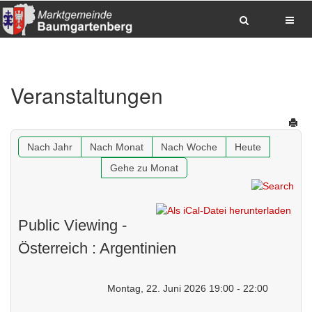
Zum Inhalt springen
Zum Hauptmenue springen
Zum Seitenfuss springen
Veranstaltungen
Sitemap anzeigen
Suche
Anrufen
E-Mail senden
Anfahrt via Google Maps planen
Nach Jahr
Nach Monat
Nach Woche
Heute
Gehe zu Monat
Public Viewing -
Österreich : Argentinien
Montag, 22. Juni 2026 19:00 - 22:00