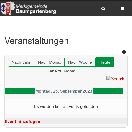
Zum Inhalt springen
Zum Hauptmenue springen
Zum Seitenfuss springen
Veranstaltungen
Sitemap anzeigen
Suche
Anrufen
E-Mail senden
Anfahrt via Google Maps planen
Nach Jahr
Nach Monat
Nach Woche
Heute
Gehe zu Monat
Montag, 25. September 2023
Es wurden keine Events gefunden
Event hinzufügen