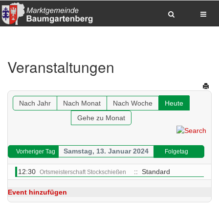
Zum Inhalt springen
Zum Hauptmenue springen
Zum Seitenfuss springen
Veranstaltungen
Sitemap anzeigen
Suche
Anrufen
E-Mail senden
Anfahrt via Google Maps planen
Nach Jahr
Nach Monat
Nach Woche
Heute
Gehe zu Monat
Samstag, 13. Januar 2024
Vorheriger Tag
Folgetag
12:30
:: Standard
Ortsmeisterschaft Stockschießen
Event hinzufügen