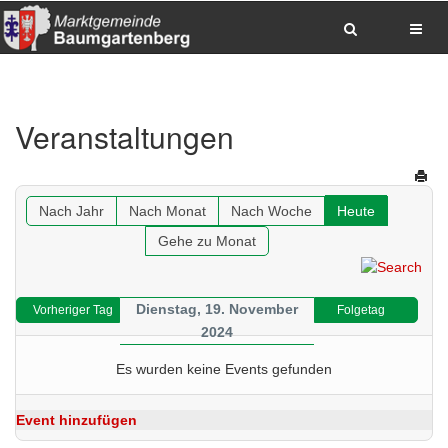
Zum Inhalt springen
Zum Hauptmenue springen
Zum Seitenfuss springen
Veranstaltungen
Sitemap anzeigen
Suche
Anrufen
E-Mail senden
Anfahrt via Google Maps planen
Nach Jahr
Nach Monat
Nach Woche
Heute
Gehe zu Monat
Dienstag, 19. November
Vorheriger Tag
Folgetag
2024
Es wurden keine Events gefunden
Event hinzufügen