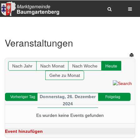
Zum Inhalt springen
Zum Hauptmenue springen
Zum Seitenfuss springen
Veranstaltungen
Sitemap anzeigen
Suche
Anrufen
E-Mail senden
Anfahrt via Google Maps planen
Nach Jahr
Nach Monat
Nach Woche
Heute
Gehe zu Monat
Donnerstag, 26. Dezember
Vorheriger Tag
Folgetag
2024
Es wurden keine Events gefunden
Event hinzufügen