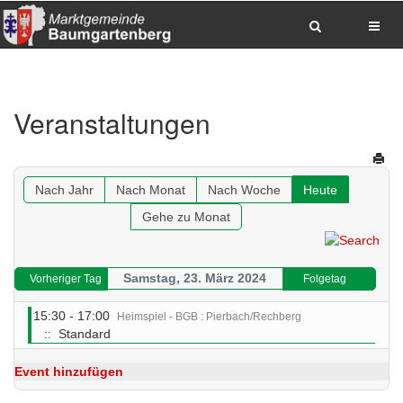
Zum Inhalt springen
Zum Hauptmenue springen
Zum Seitenfuss springen
Veranstaltungen
Sitemap anzeigen
Suche
Anrufen
E-Mail senden
Anfahrt via Google Maps planen
Nach Jahr
Nach Monat
Nach Woche
Heute
Gehe zu Monat
Samstag, 23. März 2024
Vorheriger Tag
Folgetag
15:30 - 17:00
Heimspiel - BGB : Pierbach/Rechberg
:: Standard
Event hinzufügen