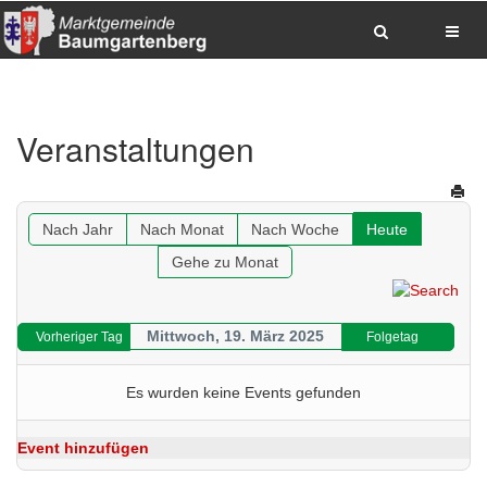
Zum Inhalt springen
Zum Hauptmenue springen
Zum Seitenfuss springen
Veranstaltungen
Sitemap anzeigen
Suche
Anrufen
E-Mail senden
Anfahrt via Google Maps planen
Nach Jahr
Nach Monat
Nach Woche
Heute
Gehe zu Monat
Mittwoch, 19. März 2025
Vorheriger Tag
Folgetag
Es wurden keine Events gefunden
Event hinzufügen