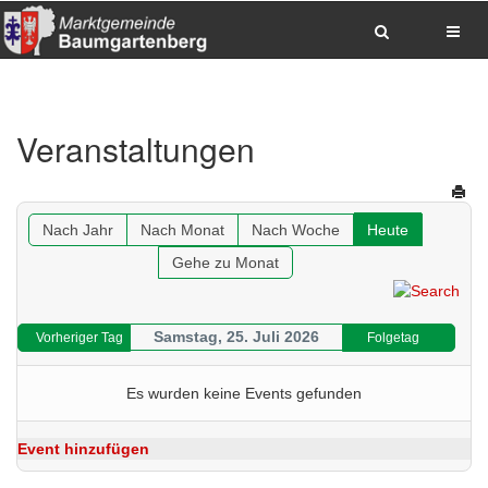
Zum Inhalt springen
Zum Hauptmenue springen
Zum Seitenfuss springen
Veranstaltungen
Sitemap anzeigen
Suche
Anrufen
E-Mail senden
Anfahrt via Google Maps planen
Nach Jahr
Nach Monat
Nach Woche
Heute
Gehe zu Monat
Samstag, 25. Juli 2026
Vorheriger Tag
Folgetag
Es wurden keine Events gefunden
Event hinzufügen