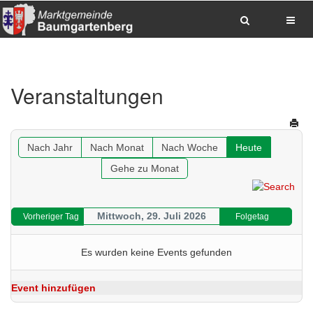
Zum Inhalt springen
Zum Hauptmenue springen
Zum Seitenfuss springen
Veranstaltungen
Sitemap anzeigen
Suche
Anrufen
E-Mail senden
Anfahrt via Google Maps planen
Nach Jahr
Nach Monat
Nach Woche
Heute
Gehe zu Monat
Mittwoch, 29. Juli 2026
Vorheriger Tag
Folgetag
Es wurden keine Events gefunden
Event hinzufügen