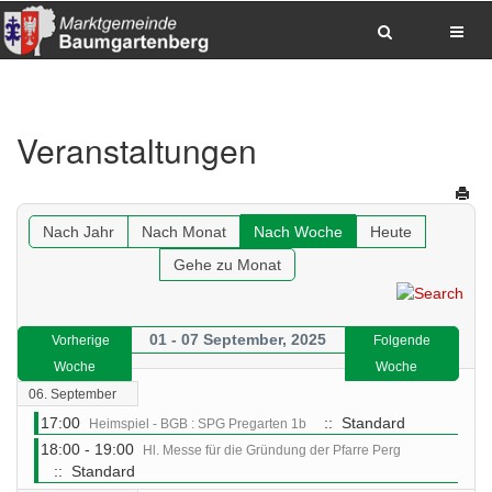
Zum Inhalt springen
Zum Hauptmenue springen
Zum Seitenfuss springen
Veranstaltungen
Sitemap anzeigen
Suche
Anrufen
E-Mail senden
Anfahrt via Google Maps planen
Nach Jahr
Nach Monat
Nach Woche
Heute
Gehe zu Monat
01 - 07 September, 2025
Vorherige
Folgende
Woche
Woche
06. September
17:00
:: Standard
Heimspiel - BGB : SPG Pregarten 1b
18:00 - 19:00
Hl. Messe für die Gründung der Pfarre Perg
:: Standard