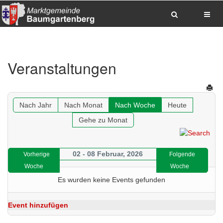
Zum Inhalt springen
Zum Hauptmenue springen
Zum Seitenfuss springen
Veranstaltungen
Sitemap anzeigen
Suche
Anrufen
E-Mail senden
Anfahrt via Google Maps planen
Nach Jahr
Nach Monat
Nach Woche
Heute
Gehe zu Monat
02 - 08 Februar, 2026
Vorherige
Folgende
Woche
Woche
Es wurden keine Events gefunden
Event hinzufügen