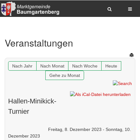
Zum Inhalt springen
Zum Hauptmenue springen
Zum Seitenfuss springen
Veranstaltungen
Sitemap anzeigen
Suche
Anrufen
E-Mail senden
Anfahrt via Google Maps planen
Nach Jahr
Nach Monat
Nach Woche
Heute
Gehe zu Monat
Hallen-Minikick-
Turnier
Freitag, 8. Dezember 2023 - Sonntag, 10.
Dezember 2023