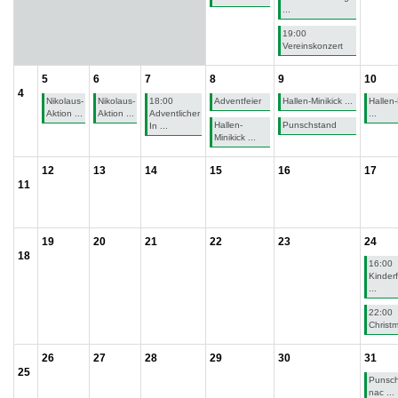
...
19:00
Vereinskonzert
5
6
7
8
9
10
4
Nikolaus-
Nikolaus-
18:00
Adventfeier
Hallen-Minikick ...
Hallen-
Aktion ...
Aktion ...
Adventlicher
...
Hallen-
Punschstand
In ...
Minikick ...
12
13
14
15
16
17
11
19
20
21
22
23
24
18
16:00
Kinder
...
22:00
Christ
26
27
28
29
30
31
25
Punsc
nac ...