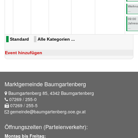
Weihna
...
09:00
Jahres
...
Standard
Alle Kategorien ...
Event hinzufügen
Marktgemeinde Baumgartenberg
Baumgartenberg 85, 4342 Baumgartenberg
07269 / 255-0
07269 / 255-5
gemeinde@baumgartenberg.ooe.gv.at
Öffnungszeiten (Parteienverkehr):
Montag bis Freitag: