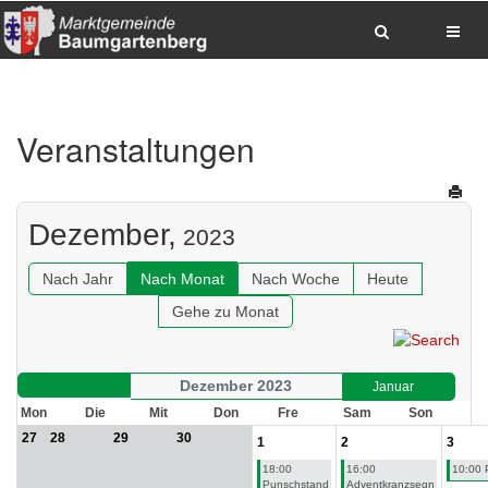
Zum Inhalt springen
Zum Hauptmenue springen
Zum Seitenfuss springen
Veranstaltungen
Sitemap anzeigen
Suche
Anrufen
E-Mail senden
Anfahrt via Google Maps planen
Dezember,
2023
Nach Jahr
Nach Monat
Nach Woche
Heute
Gehe zu Monat
Dezember 2023
Januar
Mon
Die
Mit
Don
Fre
Sam
Son
27
28
29
30
1
2
3
18:00
16:00
10:00 
Punschstand
Adventkranzsegn