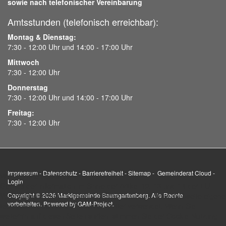
sowie nach telefonischer Vereinbarung
Amtsstunden (telefonisch erreichbar):
Montag & Dienstag:
7:30 - 12:00 Uhr und 14:00 - 17:00 Uhr
Mittwoch
7:30 - 12:00 Uhr
Donnerstag
7:30 - 12:00 Uhr und 14:00 - 17:00 Uhr
Freitag:
7:30 - 12:00 Uhr
Impressum
-
Datenschutz
-
Barrierefreiheit
-
Sitemap
-
Gemeinderat Cloud
-
Wir benutzen Cookies
Login
Gemäß der Information im Sinne der Artikel 12, 13 und 14 der EU-
Verordnung 679/2016 teilen wir Ihnen mit, dass diese Webseite eigene
Copyright © 2026 Marktgemeinde Baumgartenberg. Alle Rechte
vorbehalten. Powered by
GAM-Project
.
technische Cookies und Cookies Dritter verwendet. Wenn Sie
weiterhin auf diesen Seiten surfen, stimmen Sie der Cookie-Nutzung