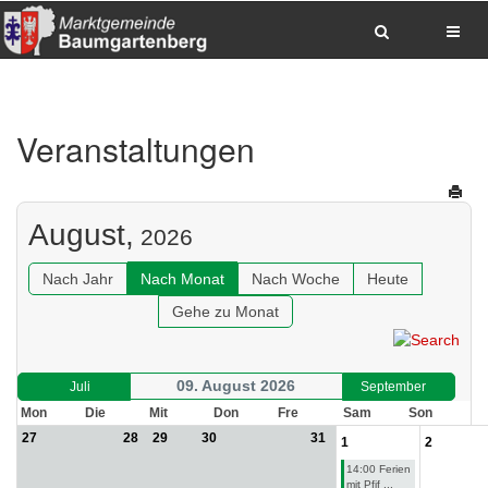
Zum Inhalt springen
Zum Hauptmenue springen
Zum Seitenfuss springen
Veranstaltungen
Sitemap anzeigen
Suche
Anrufen
E-Mail senden
Anfahrt via Google Maps planen
August,
2026
Nach Jahr
Nach Monat
Nach Woche
Heute
Gehe zu Monat
09. August 2026
Juli
September
Mon
Die
Mit
Don
Fre
Sam
Son
27
28
29
30
31
1
2
14:00 Ferien
mit Pfif ...