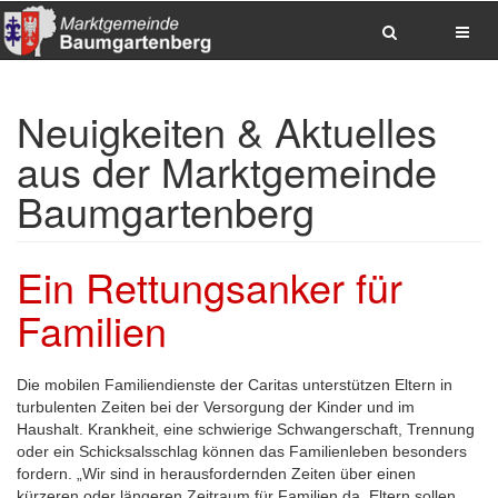
Zum
Inhalt
Neuigkeiten & Aktuelles
springen
Zum
aus der Marktgemeinde
Hauptmenue
springen
Baumgartenberg
Zum
Seitenfuss
springen
Ein Rettungsanker für
Sitemap
anzeigen
Familien
Suche
Anrufen
E-
Die mobilen Familiendienste der Caritas unterstützen Eltern in
Mail
turbulenten Zeiten bei der Versorgung der Kinder und im
senden
Haushalt. Krankheit, eine schwierige Schwangerschaft, Trennung
Anfahrt
oder ein Schicksalsschlag können das Familienleben besonders
via
fordern. „Wir sind in herausfordernden Zeiten über einen
Google
kürzeren oder längeren Zeitraum für Familien da. Eltern sollen